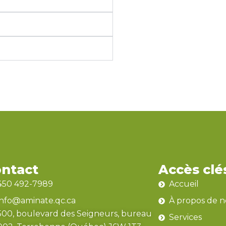
ntact
Accès clé
450 492-7989
Accueil
info@aminate.qc.ca
À propos de 
500, boulevard des Seigneurs, bureau
Services