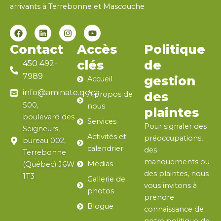
arrivants à Terrebonne et Mascouche
F
L
I
Y
a
i
n
o
c
n
s
u
Contact
Accès
Politique
e
k
t
t
b
e
a
u
clés
de
450 492-
o
d
g
b
7989
o
i
r
e
gestion
Accueil
k
n
a
info@aminate.qc.ca
des
À propos de
m
500,
nous
plaintes
boulevard des
Services
Pour signaler des
Seigneurs,
Activités et
préoccupations,
bureau 002,
calendrier
des
Terrebonne
manquements ou
Médias
(Québec) J6W
des plaintes, nous
1T3
Gallerie de
vous invitons à
photos
prendre
Blogue
connaissance de